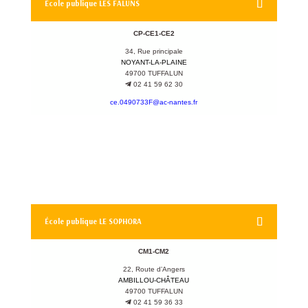
École publique LES FALUNS
CP-CE1-CE2
34, Rue principale
NOYANT-LA-PLAINE
49700 TUFFALUN
02 41 59 62 30
ce.0490733F@ac-nantes.fr
École publique LE SOPHORA
CM1-CM2
22, Route d’Angers
AMBILLOU-CHÂTEAU
49700 TUFFALUN
02 41 59 36 33