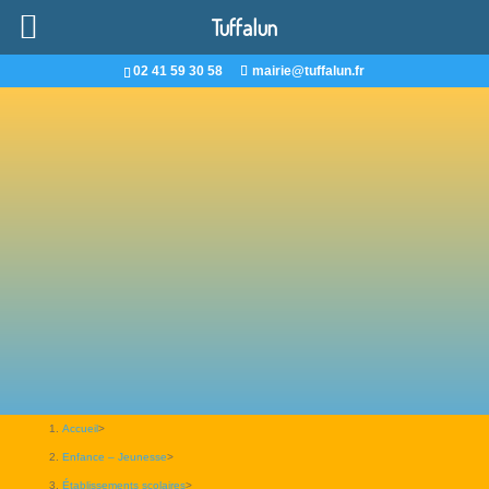
Tuffalun
02 41 59 30 58
mairie@tuffalun.fr
Accueil
>
Enfance – Jeunesse
>
Établissements scolaires
>