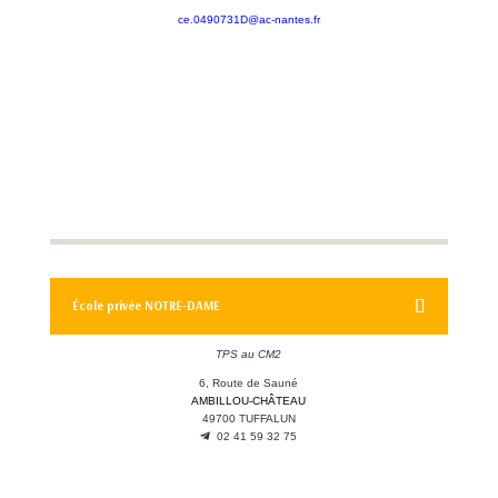
ce.0490731D@ac-nantes.fr
École privée NOTRE-DAME
TPS au CM2
6, Route de Sauné
AMBILLOU-CHÂTEAU
49700 TUFFALUN
02 41 59 32 75