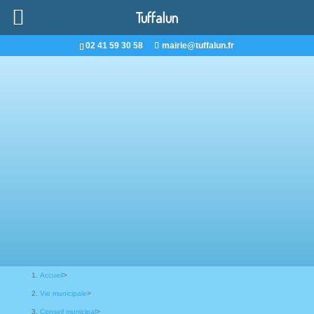
Tuffalun
02 41 59 30 58
mairie@tuffalun.fr
Accueil
>
Vie municipale
>
Conseil municipal
>