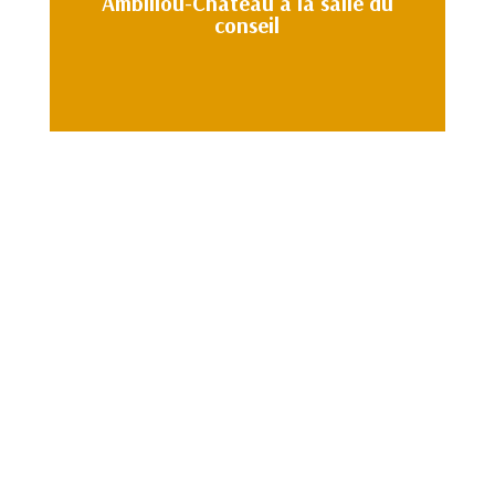
Ambillou-Château à la salle du
conseil
16 DECEMBRE 2024
04 NOVEMBRE 2024
04 OCTOBRE 2024