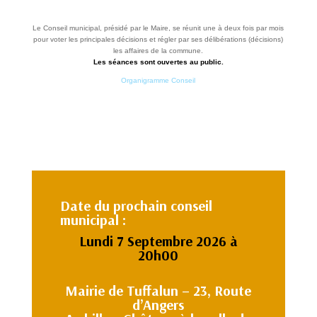
Le Conseil municipal, présidé par le Maire, se réunit une à deux fois par mois
pour voter les principales décisions et régler par ses délibérations (décisions)
les affaires de la commune.
Les séances sont ouvertes au public.
Organigramme Conseil
Date du prochain conseil
municipal :
Lundi 7 Septembre 2026 à
20h00
Mairie de Tuffalun – 23, Route
d’Angers