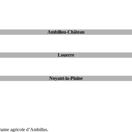
Ambillou-Château
Louerre
Noyant-la-Plaine
maine agricole d’Ambillus.