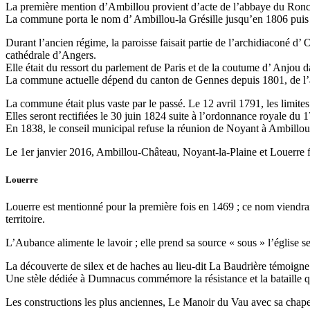
La première mention d’Ambillou provient d’acte de l’abbaye du Ron
La commune porta le nom d’ Ambillou-la Grésille jusqu’en 1806 pui
Durant l’ancien régime, la paroisse faisait partie de l’archidiaconé d’
cathédrale d’Angers.
Elle était du ressort du parlement de Paris et de la coutume d’ Anjou d
La commune actuelle dépend du canton de Gennes depuis 1801, de l’a
La commune était plus vaste par le passé. Le 12 avril 1791, les limites
Elles seront rectifiées le 30 juin 1824 suite à l’ordonnance royale du 
En 1838, le conseil municipal refuse la réunion de Noyant à Ambillou
Le 1er janvier 2016, Ambillou-Château, Noyant-la-Plaine et Louerre
Louerre
Louerre est mentionné pour la première fois en 1469 ; ce nom viendrai
territoire.
L’Aubance alimente le lavoir ; elle prend sa source « sous » l’église sel
La découverte de silex et de haches au lieu-dit La Baudrière témoign
Une stèle dédiée à Dumnacus commémore la résistance et la bataille qu
Les constructions les plus anciennes, Le Manoir du Vau avec sa chap