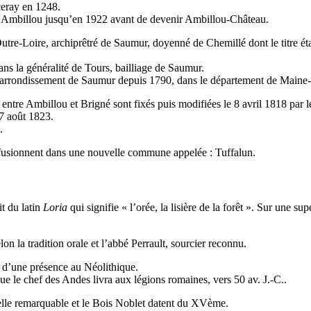
ceray en 1248.
s Ambillou jusqu’en 1922 avant de devenir Ambillou-Château.
 Outre-Loire, archiprêtré de Saumur, doyenné de Chemillé dont le titre éta
ans la généralité de Tours, bailliage de Saumur.
rrondissement de Saumur depuis 1790, dans le département de Maine-et
 entre Ambillou et Brigné sont fixés puis modifiées le 8 avril 1818 par l
17 août 1823.
.
 fusionnent dans une nouvelle commune appelée : Tuffalun.
t du latin
Loria
qui signifie « l’orée, la lisière de la forêt ». Sur une s
on la tradition orale et l’abbé Perrault, sourcier reconnu.
e d’une présence au Néolithique.
e le chef des Andes livra aux légions romaines, vers 50 av. J.-C..
elle remarquable et le Bois Noblet datent du XVème.