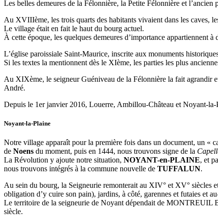
Les belles demeures de la Félonnière, la Petite Félonnière et l’ancien
Au XVIIIème, les trois quarts des habitants vivaient dans les caves, l
Le village était en fait le haut du bourg actuel.
À cette époque, les quelques demeures d’importance appartiennent à d
L’église paroissiale Saint-Maurice, inscrite aux monuments historique
Si les textes la mentionnent dès le XIème, les parties les plus ancie
Au XIXème, le seigneur Guéniveau de la Félonnière la fait agrandir et r
André.
Depuis le 1er janvier 2016, Louerre, Ambillou-Château et Noyant-la-P
Noyant-la-Plaine
Notre village apparaît pour la première fois dans un document, un « 
de
Noens
du moment, puis en 1444, nous trouvons signe de la
Capell
La Révolution y ajoute notre situation,
NOYANT-en-PLAINE
, et 
nous trouvons intégrés à la commune nouvelle de
TUFFALUN
.
Au sein du bourg, la Seigneurie remonterait au XIV° et XV° siècles et,
obligation d’y cuire son pain), jardins, à côté, garennes et futaies et au
Le territoire de la seigneurie de Noyant dépendait de MONTREUIL BEL
siècle.