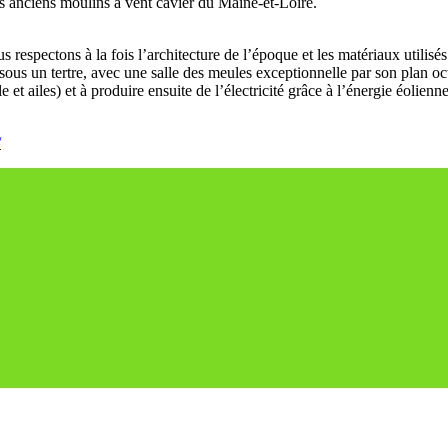
s anciens moulins à vent cavier du Maine-et-Loire.
s respectons à la fois l’architecture de l’époque et les matériaux utilisés
 sous un tertre, avec une salle des meules exceptionnelle par son plan o
e et ailes) et à produire ensuite de l’électricité grâce à l’énergie éolien
/