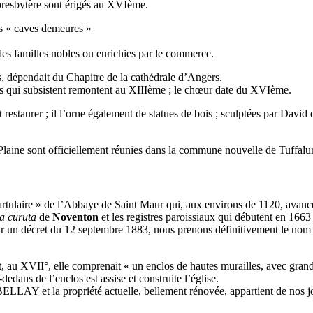
 presbytère sont érigés au XVIème.
es « caves demeures »
es familles nobles ou enrichies par le commerce.
s, dépendait du Chapitre de la cathédrale d’Angers.
nnes qui subsistent remontent au XIIIème ; le chœur date du XVIème.
estaurer ; il l’orne également de statues de bois ; sculptées par David 
laine sont officiellement réunies dans la commune nouvelle de Tuffalu
cartulaire » de l’Abbaye de Saint Maur qui, aux environs de 1120, avanc
a curuta
de
Noventon
et les registres paroissiaux qui débutent en 166
par un décret du 12 septembre 1883, nous prenons définitivement le no
 au XVII°, elle comprenait « un enclos de hautes murailles, avec grande 
-dedans de l’enclos est assise et construite l’église.
LAY et la propriété actuelle, bellement rénovée, appartient de nos jo