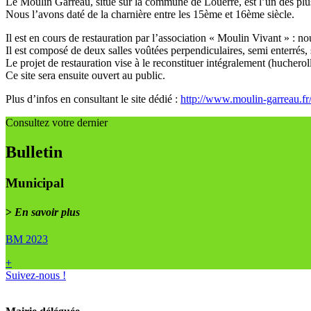
Le Moulin Garreau, situé sur la commune de Louerre, est l’un des plu
Nous l’avons daté de la charnière entre les 15ème et 16ème siècle.
Il est en cours de restauration par l’association « Moulin Vivant » : nou
Il est composé de deux salles voûtées perpendiculaires, semi enterrés,
Le projet de restauration vise à le reconstituer intégralement (hucheroll
Ce site sera ensuite ouvert au public.
Plus d’infos en consultant le site dédié :
http://www.moulin-garreau.fr
Consultez votre dernier
Bulletin
Municipal
>
En savoir plus
BM 2023
+
Suivez-nous !