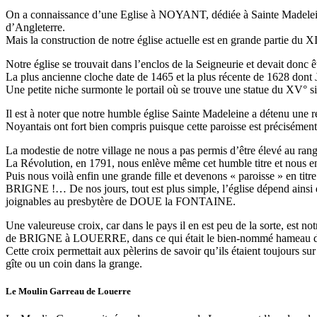
On a connaissance d’une Eglise à NOYANT, dédiée à Sainte Madeleine,
d’Angleterre.
Mais la construction de notre église actuelle est en grande partie du XII
Notre église se trouvait dans l’enclos de la Seigneurie et devait donc ê
La plus ancienne cloche date de 1465 et la plus récente de 1628 dont Je
Une petite niche surmonte le portail où se trouve une statue du XV° si
Il est à noter que notre humble église Sainte Madeleine a détenu une
Noyantais ont fort bien compris puisque cette paroisse est précisémen
La modestie de notre village ne nous a pas permis d’être élevé au ran
La Révolution, en 1791, nous enlève même cet humble titre et nous 
Puis nous voilà enfin une grande fille et devenons « paroisse » en 
BRIGNE !… De nos jours, tout est plus simple, l’église dépend ainsi d
joignables au presbytère de DOUE la FONTAINE.
Une valeureuse croix, car dans le pays il en est peu de la sorte, est
de BRIGNE à LOUERRE, dans ce qui était le bien-nommé hameau de
Cette croix permettait aux pèlerins de savoir qu’ils étaient toujours su
gîte ou un coin dans la grange.
Le Moulin Garreau de Louerre