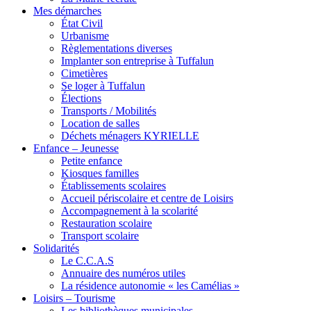
Mes démarches
État Civil
Urbanisme
Règlementations diverses
Implanter son entreprise à Tuffalun
Cimetières
Se loger à Tuffalun
Élections
Transports / Mobilités
Location de salles
Déchets ménagers KYRIELLE
Enfance – Jeunesse
Petite enfance
Kiosques familles
Établissements scolaires
Accueil périscolaire et centre de Loisirs
Accompagnement à la scolarité
Restauration scolaire
Transport scolaire
Solidarités
Le C.C.A.S
Annuaire des numéros utiles
La résidence autonomie « les Camélias »
Loisirs – Tourisme
Les bibliothèques municipales