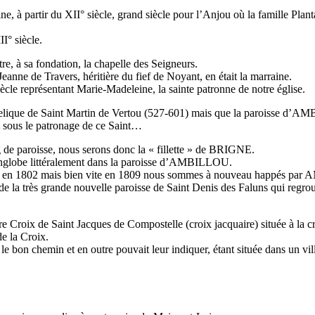
 à partir du XII° siècle, grand siècle pour l’Anjou où la famille Pla
I° siècle.
tre, à sa fondation, la chapelle des Seigneurs.
anne de Travers, héritière du fief de Noyant, en était la marraine.
ècle représentant Marie-Madeleine, la sainte patronne de notre église.
 relique de Saint Martin de Vertou (527-601) mais que la paroisse d’A
t sous le patronage de ce Saint…
g de paroisse, nous serons donc la « fillette » de BRIGNE.
englobe littéralement dans la paroisse d’AMBILLOU.
titre en 1802 mais bien vite en 1809 nous sommes à nouveau happés par
e la très grande nouvelle paroisse de Saint Denis des Faluns qui regroup
 notre Croix de Saint Jacques de Compostelle (croix jacquaire) située 
 la Croix.
r le bon chemin et en outre pouvait leur indiquer, étant située dans un vil