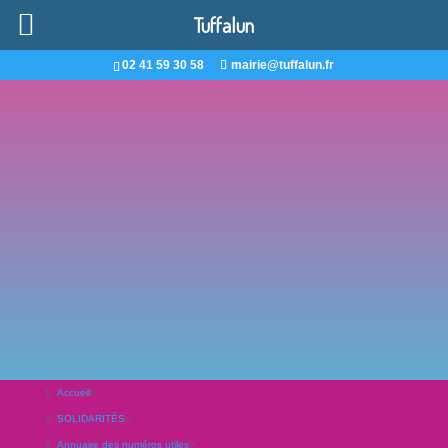
Tuffalun
02 41 59 30 58
mairie@tuffalun.fr
Accueil
>
SOLIDARITÉS
>
Annuaire des numéros utiles
>