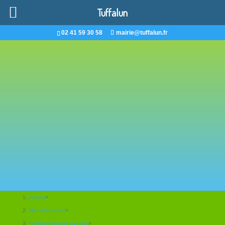
Tuffalun
02 41 59 30 58
mairie@tuffalun.fr
Accueil
>
Mes démarches
>
Règlementations diverses
>