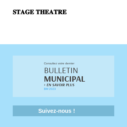
𝐒𝐓𝐀𝐆𝐄 𝐓𝐇𝐄𝐀𝐓𝐑𝐄
Consultez votre dernier
BULLETIN
MUNICIPAL
>
EN SAVOIR PLUS
BM 2023
Suivez-nous !