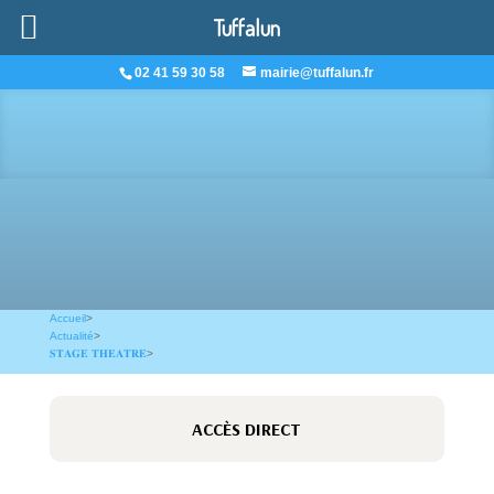
Tuffalun
02 41 59 30 58
mairie@tuffalun.fr
Accueil
>
Actualité
>
𝐒𝐓𝐀𝐆𝐄 𝐓𝐇𝐄𝐀𝐓𝐑𝐄
>
ACCÈS DIRECT