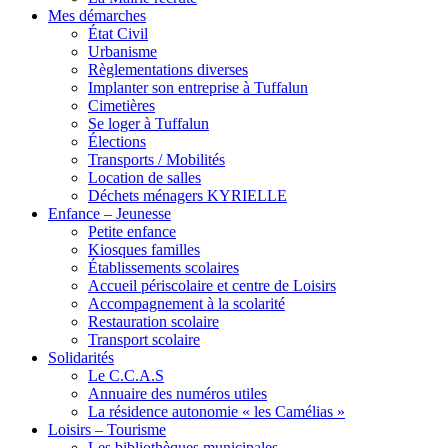
Mes démarches
État Civil
Urbanisme
Règlementations diverses
Implanter son entreprise à Tuffalun
Cimetières
Se loger à Tuffalun
Élections
Transports / Mobilités
Location de salles
Déchets ménagers KYRIELLE
Enfance – Jeunesse
Petite enfance
Kiosques familles
Établissements scolaires
Accueil périscolaire et centre de Loisirs
Accompagnement à la scolarité
Restauration scolaire
Transport scolaire
Solidarités
Le C.C.A.S
Annuaire des numéros utiles
La résidence autonomie « les Camélias »
Loisirs – Tourisme
Les bibliothèques municipales