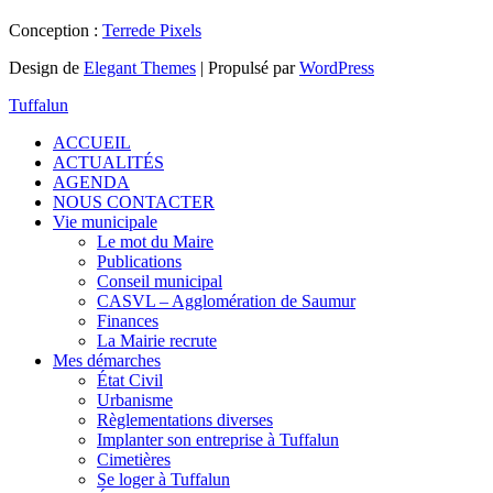
Conception :
Terre
de Pixels
Design de
Elegant Themes
| Propulsé par
WordPress
Tuffalun
ACCUEIL
ACTUALITÉS
AGENDA
NOUS CONTACTER
Vie municipale
Le mot du Maire
Publications
Conseil municipal
CASVL – Agglomération de Saumur
Finances
La Mairie recrute
Mes démarches
État Civil
Urbanisme
Règlementations diverses
Implanter son entreprise à Tuffalun
Cimetières
Se loger à Tuffalun