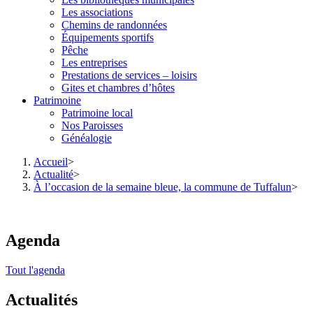
Les associations
Chemins de randonnées
Équipements sportifs
Pêche
Les entreprises
Prestations de services – loisirs
Gites et chambres d’hôtes
Patrimoine
Patrimoine local
Nos Paroisses
Généalogie
Accueil
>
Actualité
>
À l’occasion de la semaine bleue, la commune de Tuffalun
>
Agenda
Tout l'agenda
Actualités