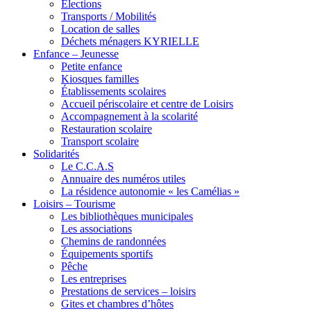
Élections
Transports / Mobilités
Location de salles
Déchets ménagers KYRIELLE
Enfance – Jeunesse
Petite enfance
Kiosques familles
Établissements scolaires
Accueil périscolaire et centre de Loisirs
Accompagnement à la scolarité
Restauration scolaire
Transport scolaire
Solidarités
Le C.C.A.S
Annuaire des numéros utiles
La résidence autonomie « les Camélias »
Loisirs – Tourisme
Les bibliothèques municipales
Les associations
Chemins de randonnées
Équipements sportifs
Pêche
Les entreprises
Prestations de services – loisirs
Gites et chambres d’hôtes