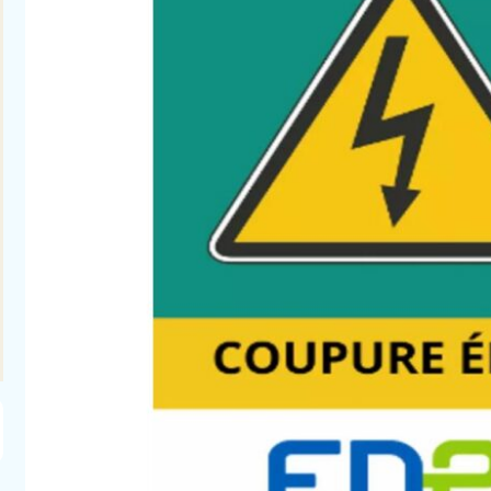
Arrêté de sécheresse n°6 en date
Arrêté de séchere
du 17/07/2026
du 07/0
Voici l'arrêté sécheresse n°6, ainsi que des
Voici l'arrêté sécheres
renseignements sur les restrictions. Les
page des restriction
usages des particuliers et des collectivités
particuliers sont p
sont placé...