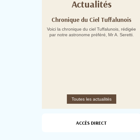
Actualités
esse N°8 en date
Chronique du Ciel Tuffalunois
oût 2026
Voici la chronique du ciel Tuffalunois, rédigée
par notre astronome préféré, Mr A. Seretti.
Toutes les actualités
ACCÈS DIRECT