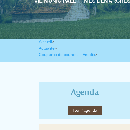
VIE MUNICIPALE
MES DÉMARCHE
Accueil
>
Actualité
>
Coupures de courant – Enedis
>
Agenda
Tout l'agenda