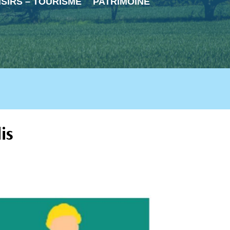
ISIRS – TOURISME
PATRIMOINE
is