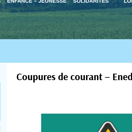
S
ENFANCE – JEUNESSE
SOLIDARITÉS
LO
Coupures de courant – Ened