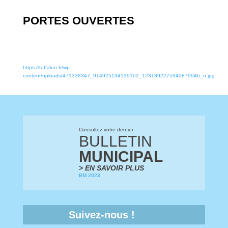
PORTES OUVERTES
https://tuffalun.fr/wp-
content/uploads/471338347_914925134139102_1231392275940879946
_n.jpg
Consultez votre dernier
BULLETIN
MUNICIPAL
>
EN SAVOIR PLUS
BM 2023
Suivez-nous !