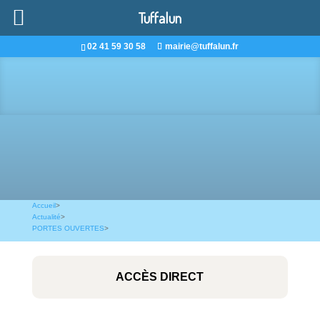
Tuffalun
02 41 59 30 58
mairie@tuffalun.fr
Accueil
>
Actualité
>
PORTES OUVERTES
>
ACCÈS DIRECT