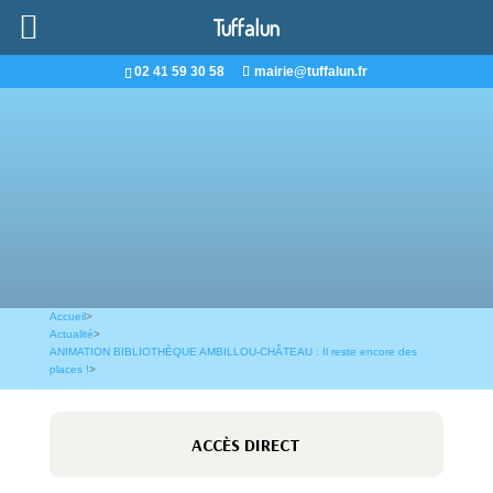
Tuffalun
02 41 59 30 58
mairie@tuffalun.fr
Accueil
>
Actualité
>
ANIMATION BIBLIOTHÈQUE AMBILLOU-CHÂTEAU : Il reste encore des
places !
>
ACCÈS DIRECT