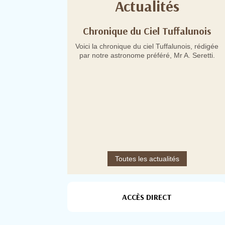
Actualités
esse N°8 en date
Chronique du Ciel Tuffalunois
oût 2026
Voici la chronique du ciel Tuffalunois, rédigée
par notre astronome préféré, Mr A. Seretti.
Toutes les actualités
ACCÈS DIRECT