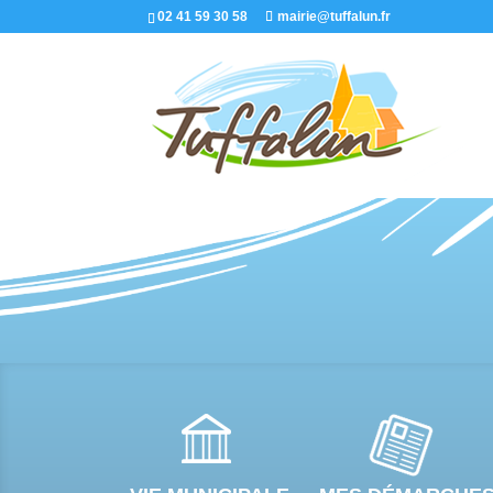
02 41 59 30 58
mairie@tuffalun.fr