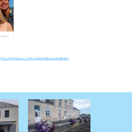
/71f2acb55ddaca18c44bfc8b6eb0d8db/