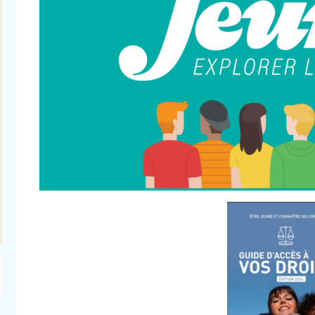
Arrêté de sécheresse n°6 en date
Arrêté de séchere
du 17/07/2026
du 07/0
Voici l'arrêté sécheresse n°6, ainsi que des
Voici l'arrêté sécheres
renseignements sur les restrictions. Les
page des restriction
usages des particuliers et des collectivités
particuliers sont p
sont placé...