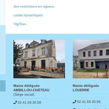
des restrictions en vigueur
cartes dynamiques
Vigi’Eau.
Mairie déléguée
Mairie déléguée
AMBILLOU-CHÂTEAU
LOUERRE
(Siège social)
02.41.59.30.58
02.41.59.30.58