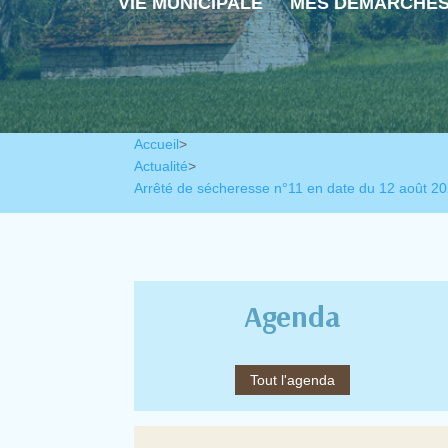
VIE MUNICIPALE
MES DÉMARCHE
Accueil
>
Actualité
>
Arrêté de sécheresse n°11 en date du 12 août 2
Agenda
Tout l'agenda