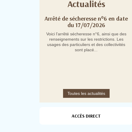
Actualités
iel Tuffalunois
Arrêté de sécheresse n°6 en date
du 17/07/2026
iel Tuffalunois, rédigée
référé, Mr A. Seretti.
Voici l'arrêté sécheresse n°6, ainsi que des
renseignements sur les restrictions. Les
usages des particuliers et des collectivités
sont placé...
Toutes les actualités
ACCÈS DIRECT