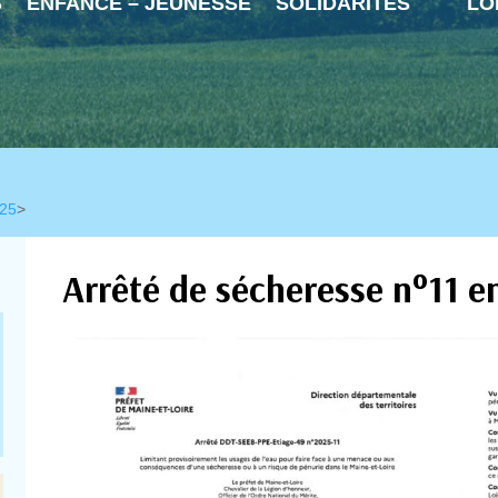
S
ENFANCE – JEUNESSE
SOLIDARITÉS
LO
025
>
Arrêté de sécheresse n°11 e