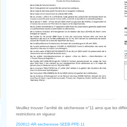
Arrêté de sécheresse n°5 en date
ARRÊTÉ PRÉFEC
du 07/07/2026
INCENDIE
Voici l'arrêté sécheresse n°5 ainsi que la
Compte tenu des ana
page des restrictions. Les usages des
météorologiques, le 
particuliers sont placés en alerte.
"incendie de forêt" da
Maine-et-Loire 
Veuillez trouver l’arrêté de sécheresse n°11 ainsi que les diff
restrictions en vigueur.
250812-AR-secheresse-SEEB-PPE-11