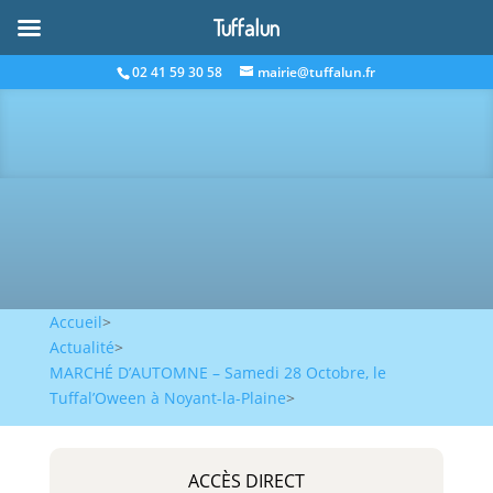
Tuffalun
02 41 59 30 58
mairie@tuffalun.fr
Accueil
>
Actualité
>
MARCHÉ D’AUTOMNE – Samedi 28 Octobre, le
Tuffal’Oween à Noyant-la-Plaine
>
ACCÈS DIRECT