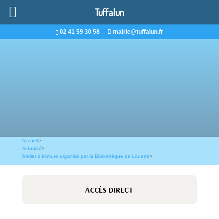
Tuffalun
02 41 59 30 58
mairie@tuffalun.fr
Accueil
>
Actualité
>
Atelier d’écriture organisé par la Bibliothèque de Louerre
>
ACCÈS DIRECT