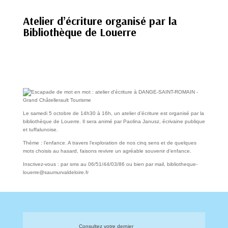
Atelier d’écriture organisé par la
Bibliothèque de Louerre
Le samedi 5 octobre de 14h30 à 16h, un atelier d’écriture est organisé par la
bibliothèque de Louerre. Il sera animé par Paolina Janusz, écrivaine publique
et tuffalunoise.
Thème : l’enfance. A travers l’exploration de nos cinq sens et de quelques
mots choisis au hasard, faisons revivre un agréable souvenir d’enfance.
Inscrivez-vous : par sms au 06/51/44/03/86 ou bien par mail, bibliotheque-
louerre@saumurvaldeloire.fr
Consultez votre dernier