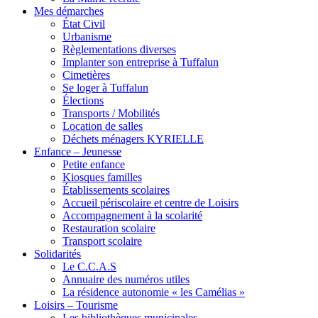
Mes démarches
État Civil
Urbanisme
Règlementations diverses
Implanter son entreprise à Tuffalun
Cimetières
Se loger à Tuffalun
Élections
Transports / Mobilités
Location de salles
Déchets ménagers KYRIELLE
Enfance – Jeunesse
Petite enfance
Kiosques familles
Établissements scolaires
Accueil périscolaire et centre de Loisirs
Accompagnement à la scolarité
Restauration scolaire
Transport scolaire
Solidarités
Le C.C.A.S
Annuaire des numéros utiles
La résidence autonomie « les Camélias »
Loisirs – Tourisme
Les bibliothèques municipales