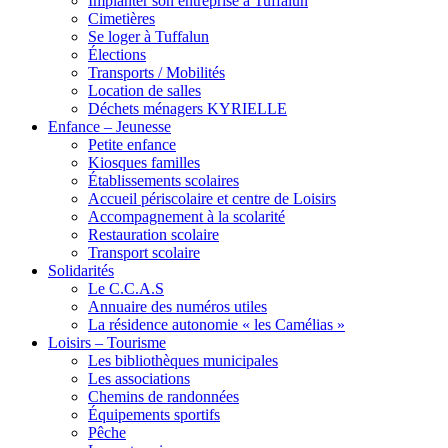
Implanter son entreprise à Tuffalun
Cimetières
Se loger à Tuffalun
Élections
Transports / Mobilités
Location de salles
Déchets ménagers KYRIELLE
Enfance – Jeunesse
Petite enfance
Kiosques familles
Établissements scolaires
Accueil périscolaire et centre de Loisirs
Accompagnement à la scolarité
Restauration scolaire
Transport scolaire
Solidarités
Le C.C.A.S
Annuaire des numéros utiles
La résidence autonomie « les Camélias »
Loisirs – Tourisme
Les bibliothèques municipales
Les associations
Chemins de randonnées
Équipements sportifs
Pêche