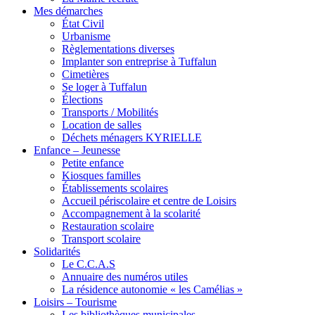
Mes démarches
État Civil
Urbanisme
Règlementations diverses
Implanter son entreprise à Tuffalun
Cimetières
Se loger à Tuffalun
Élections
Transports / Mobilités
Location de salles
Déchets ménagers KYRIELLE
Enfance – Jeunesse
Petite enfance
Kiosques familles
Établissements scolaires
Accueil périscolaire et centre de Loisirs
Accompagnement à la scolarité
Restauration scolaire
Transport scolaire
Solidarités
Le C.C.A.S
Annuaire des numéros utiles
La résidence autonomie « les Camélias »
Loisirs – Tourisme
Les bibliothèques municipales