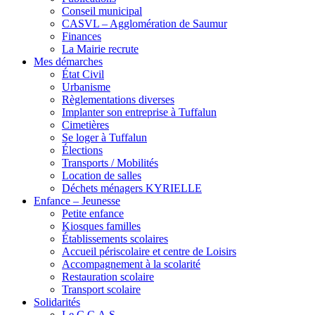
Conseil municipal
CASVL – Agglomération de Saumur
Finances
La Mairie recrute
Mes démarches
État Civil
Urbanisme
Règlementations diverses
Implanter son entreprise à Tuffalun
Cimetières
Se loger à Tuffalun
Élections
Transports / Mobilités
Location de salles
Déchets ménagers KYRIELLE
Enfance – Jeunesse
Petite enfance
Kiosques familles
Établissements scolaires
Accueil périscolaire et centre de Loisirs
Accompagnement à la scolarité
Restauration scolaire
Transport scolaire
Solidarités
Le C.C.A.S