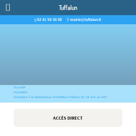
Tuffalun
02 41 59 30 58
mairie@tuffalun.fr
Accueil
>
Actualité
>
Animation à la bibliothèque d’Ambillou-Château du 18 Juin au 20
>
ACCÈS DIRECT