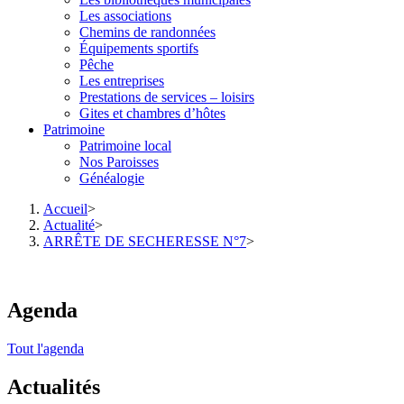
Les associations
Chemins de randonnées
Équipements sportifs
Pêche
Les entreprises
Prestations de services – loisirs
Gites et chambres d’hôtes
Patrimoine
Patrimoine local
Nos Paroisses
Généalogie
Accueil
>
Actualité
>
ARRÊTE DE SECHERESSE N°7
>
Agenda
Tout l'agenda
Actualités