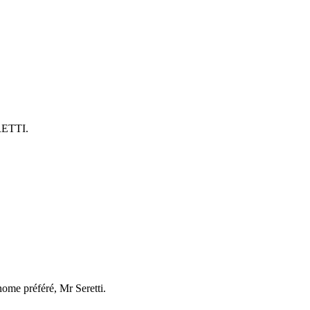
ERETTI.
onome préféré, Mr Seretti.