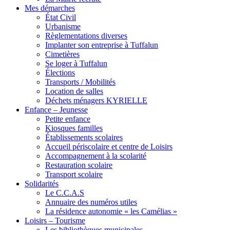
Mes démarches
État Civil
Urbanisme
Règlementations diverses
Implanter son entreprise à Tuffalun
Cimetières
Se loger à Tuffalun
Élections
Transports / Mobilités
Location de salles
Déchets ménagers KYRIELLE
Enfance – Jeunesse
Petite enfance
Kiosques familles
Établissements scolaires
Accueil périscolaire et centre de Loisirs
Accompagnement à la scolarité
Restauration scolaire
Transport scolaire
Solidarités
Le C.C.A.S
Annuaire des numéros utiles
La résidence autonomie « les Camélias »
Loisirs – Tourisme
Les bibliothèques municipales