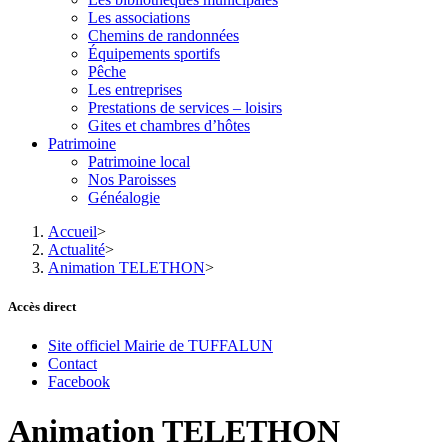
Les associations
Chemins de randonnées
Équipements sportifs
Pêche
Les entreprises
Prestations de services – loisirs
Gites et chambres d’hôtes
Patrimoine
Patrimoine local
Nos Paroisses
Généalogie
Accueil
>
Actualité
>
Animation TELETHON
>
Accès direct
Site officiel Mairie de TUFFALUN
Contact
Facebook
Animation TELETHON