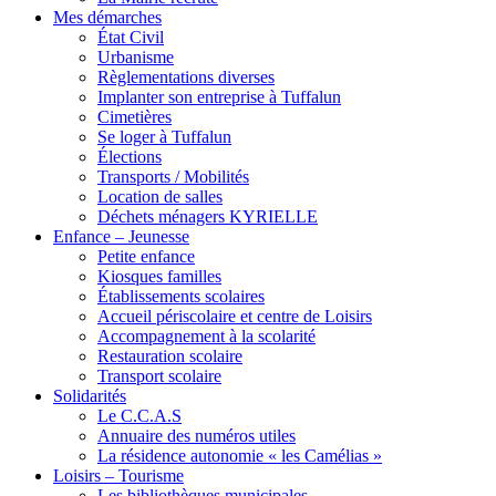
Mes démarches
État Civil
Urbanisme
Règlementations diverses
Implanter son entreprise à Tuffalun
Cimetières
Se loger à Tuffalun
Élections
Transports / Mobilités
Location de salles
Déchets ménagers KYRIELLE
Enfance – Jeunesse
Petite enfance
Kiosques familles
Établissements scolaires
Accueil périscolaire et centre de Loisirs
Accompagnement à la scolarité
Restauration scolaire
Transport scolaire
Solidarités
Le C.C.A.S
Annuaire des numéros utiles
La résidence autonomie « les Camélias »
Loisirs – Tourisme
Les bibliothèques municipales