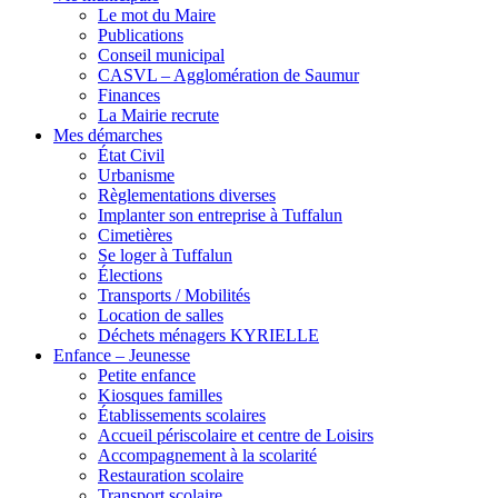
Le mot du Maire
Publications
Conseil municipal
CASVL – Agglomération de Saumur
Finances
La Mairie recrute
Mes démarches
État Civil
Urbanisme
Règlementations diverses
Implanter son entreprise à Tuffalun
Cimetières
Se loger à Tuffalun
Élections
Transports / Mobilités
Location de salles
Déchets ménagers KYRIELLE
Enfance – Jeunesse
Petite enfance
Kiosques familles
Établissements scolaires
Accueil périscolaire et centre de Loisirs
Accompagnement à la scolarité
Restauration scolaire
Transport scolaire