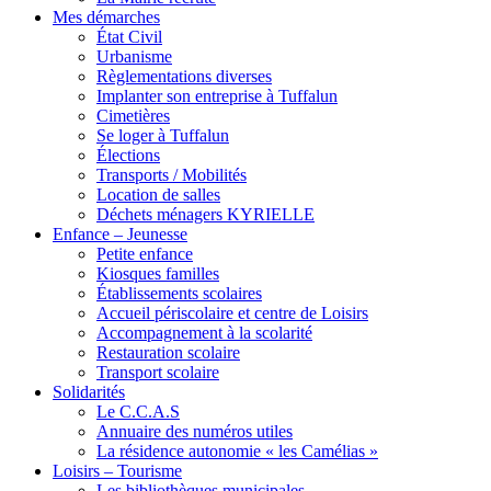
Mes démarches
État Civil
Urbanisme
Règlementations diverses
Implanter son entreprise à Tuffalun
Cimetières
Se loger à Tuffalun
Élections
Transports / Mobilités
Location de salles
Déchets ménagers KYRIELLE
Enfance – Jeunesse
Petite enfance
Kiosques familles
Établissements scolaires
Accueil périscolaire et centre de Loisirs
Accompagnement à la scolarité
Restauration scolaire
Transport scolaire
Solidarités
Le C.C.A.S
Annuaire des numéros utiles
La résidence autonomie « les Camélias »
Loisirs – Tourisme
Les bibliothèques municipales