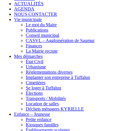
ACTUALITÉS
AGENDA
NOUS CONTACTER
Vie municipale
Le mot du Maire
Publications
Conseil municipal
CASVL – Agglomération de Saumur
Finances
La Mairie recrute
Mes démarches
État Civil
Urbanisme
Règlementations diverses
Implanter son entreprise à Tuffalun
Cimetières
Se loger à Tuffalun
Élections
Transports / Mobilités
Location de salles
Déchets ménagers KYRIELLE
Enfance – Jeunesse
Petite enfance
Kiosques familles
Établissements scolaires