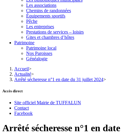
Les associations
Chemins de randonnées
Équipements sportifs
Pêche
Les entreprises
Prestations de services – loisirs
Gites et chambres d’hôtes
Patrimoine
Patrimoine local
Nos Paroisses
Généalogie
Accueil
>
Actualité
>
Arrêté sécheresse n°1 en date du 31 juillet 2024
>
Accès direct
Site officiel Mairie de TUFFALUN
Contact
Facebook
Arrêté sécheresse n°1 en date