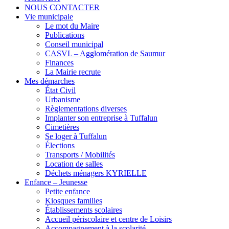
NOUS CONTACTER
Vie municipale
Le mot du Maire
Publications
Conseil municipal
CASVL – Agglomération de Saumur
Finances
La Mairie recrute
Mes démarches
État Civil
Urbanisme
Règlementations diverses
Implanter son entreprise à Tuffalun
Cimetières
Se loger à Tuffalun
Élections
Transports / Mobilités
Location de salles
Déchets ménagers KYRIELLE
Enfance – Jeunesse
Petite enfance
Kiosques familles
Établissements scolaires
Accueil périscolaire et centre de Loisirs
Accompagnement à la scolarité