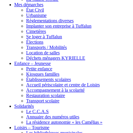
Mes démarches
État Civil
Urbanisme
Règlementations diverses
Implanter son entreprise à Tuffalun
Cimetières
Se loger à Tuffalun
Élections
Transports / Mobilités
Location de salles
Déchets ménagers KYRIELLE
Enfance – Jeunesse
Petite enfance
Kiosques familles
Établissements scolaires
Accueil périscolaire et centre de Loisirs
Accompagnement à la scolarité
Restauration scolaire
Transport scolaire
Solidarités
Le C.C.A.S
Annuaire des numéros utiles
La résidence autonomie « les Camélias »
Loisirs – Tourisme
Les bibliothèques municipales