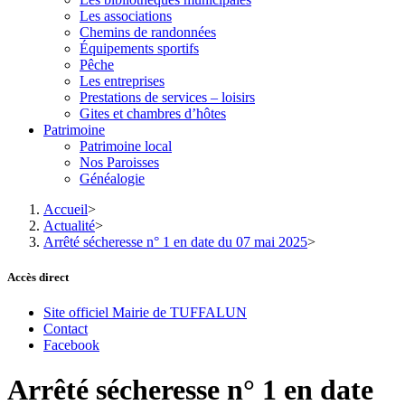
Les associations
Chemins de randonnées
Équipements sportifs
Pêche
Les entreprises
Prestations de services – loisirs
Gites et chambres d’hôtes
Patrimoine
Patrimoine local
Nos Paroisses
Généalogie
Accueil
>
Actualité
>
Arrêté sécheresse n° 1 en date du 07 mai 2025
>
Accès direct
Site officiel Mairie de TUFFALUN
Contact
Facebook
Arrêté sécheresse n° 1 en date