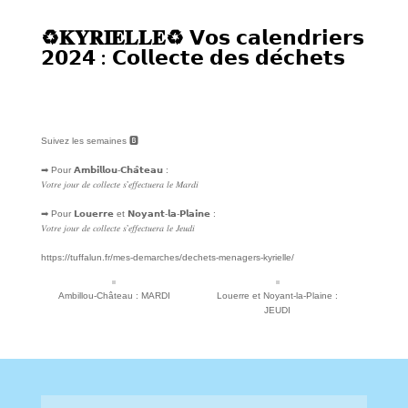
♻️𝐊𝐘𝐑𝐈𝐄𝐋𝐋𝐄♻️ 𝗩𝗼𝘀 𝗰𝗮𝗹𝗲𝗻𝗱𝗿𝗶𝗲𝗿𝘀
𝟮𝟬𝟮𝟰 : 𝗖𝗼𝗹𝗹𝗲𝗰𝘁𝗲 𝗱𝗲𝘀 𝗱𝗲́𝗰𝗵𝗲𝘁𝘀
Suivez les semaines 🅱️
➡ Pour 𝗔𝗺𝗯𝗶𝗹𝗹𝗼𝘂-𝗖𝗵𝗮̂𝘁𝗲𝗮𝘂 :
𝑉𝑜𝑡𝑟𝑒 𝑗𝑜𝑢𝑟 𝑑𝑒 𝑐𝑜𝑙𝑙𝑒𝑐𝑡𝑒 𝑠’𝑒𝑓𝑓𝑒𝑐𝑡𝑢𝑒𝑟𝑎 𝑙𝑒 𝑀𝑎𝑟𝑑𝑖
➡ Pour 𝗟𝗼𝘂𝗲𝗿𝗿𝗲 et 𝗡𝗼𝘆𝗮𝗻𝘁-𝗹𝗮-𝗣𝗹𝗮𝗶𝗻𝗲 :
𝑉𝑜𝑡𝑟𝑒 𝑗𝑜𝑢𝑟 𝑑𝑒 𝑐𝑜𝑙𝑙𝑒𝑐𝑡𝑒 𝑠’𝑒𝑓𝑓𝑒𝑐𝑡𝑢𝑒𝑟𝑎 𝑙𝑒 𝐽𝑒𝑢𝑑𝑖
https://tuffalun.fr/mes-demarches/dechets-menagers-kyrielle/
Ambillou-Château : MARDI
Louerre et Noyant-la-Plaine :
JEUDI