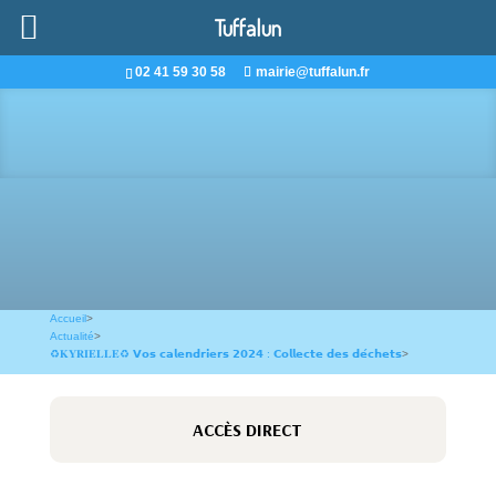
Tuffalun
02 41 59 30 58
mairie@tuffalun.fr
Accueil
>
Actualité
>
♻️𝐊𝐘𝐑𝐈𝐄𝐋𝐋𝐄♻️ 𝗩𝗼𝘀 𝗰𝗮𝗹𝗲𝗻𝗱𝗿𝗶𝗲𝗿𝘀 𝟮𝟬𝟮𝟰 : 𝗖𝗼𝗹𝗹𝗲𝗰𝘁𝗲 𝗱𝗲𝘀 𝗱𝗲́𝗰𝗵𝗲𝘁𝘀
>
ACCÈS DIRECT