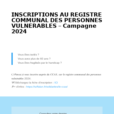
𝗜𝗡𝗦𝗖𝗥𝗜𝗣𝗧𝗜𝗢𝗡𝗦 𝗔𝗨 𝗥𝗘𝗚𝗜𝗦𝗧𝗥𝗘
𝗖𝗢𝗠𝗠𝗨𝗡𝗔𝗟 𝗗𝗘𝗦 𝗣𝗘𝗥𝗦𝗢𝗡𝗡𝗘𝗦
𝗩𝗨𝗟𝗡𝗘𝗥𝗔𝗕𝗟𝗘𝗦 – 𝗖𝗮𝗺𝗽𝗮𝗴𝗻𝗲
𝟮𝟬𝟮𝟰
Vous êtes isolés ?
Vous avez plus de 60 ans ?
Vous êtes fragilisés par le handicap ?
👉𝑷𝒆𝒏𝒔𝒆𝒛 𝒂̀ 𝒗𝒐𝒖𝒔 𝒊𝒏𝒔𝒄𝒓𝒊𝒓𝒆 𝒂𝒖𝒑𝒓𝒆̀𝒔 𝒅𝒖 𝑪𝑪𝑨𝑺, 𝒔𝒖𝒓 𝒍𝒆 𝒓𝒆𝒈𝒊𝒔𝒕𝒓𝒆 𝒄𝒐𝒎𝒎𝒖𝒏𝒂𝒍 𝒅𝒆𝒔 𝒑𝒆𝒓𝒔𝒐𝒏𝒏𝒆𝒔
𝒗𝒖𝒍𝒏𝒆́𝒓𝒂𝒃𝒍𝒆𝒔 2024.
🔰Téléchargez la fiche d’inscription :
ICI
🔎+ d’infos :
https://tuffalun.fr/solidarites/le-ccas/
Consultez votre dernier