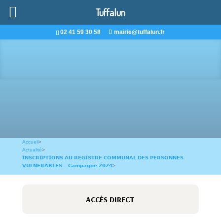
Tuffalun
02 41 59 30 58
mairie@tuffalun.fr
Accueil
>
Actualité
>
𝗜𝗡𝗦𝗖𝗥𝗜𝗣𝗧𝗜𝗢𝗡𝗦 𝗔𝗨 𝗥𝗘𝗚𝗜𝗦𝗧𝗥𝗘 𝗖𝗢𝗠𝗠𝗨𝗡𝗔𝗟 𝗗𝗘𝗦 𝗣𝗘𝗥𝗦𝗢𝗡𝗡𝗘𝗦
𝗩𝗨𝗟𝗡𝗘𝗥𝗔𝗕𝗟𝗘𝗦 – 𝗖𝗮𝗺𝗽𝗮𝗴𝗻𝗲 𝟮𝟬𝟮𝟰
>
ACCÈS DIRECT