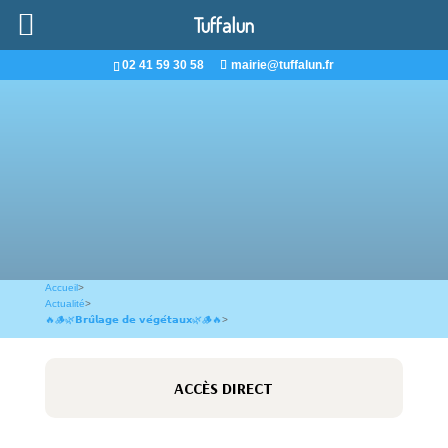
Tuffalun
02 41 59 30 58
mairie@tuffalun.fr
Accueil
>
Actualité
>
🔥🪵🌿𝗕𝗿𝘂̂𝗹𝗮𝗴𝗲 𝗱𝗲 𝘃𝗲́𝗴𝗲́𝘁𝗮𝘂𝘅🌿🪵🔥
>
ACCÈS DIRECT