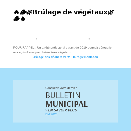
🔥🪵🌿𝗕𝗿𝘂̂𝗹𝗮𝗴𝗲 𝗱𝗲 𝘃𝗲́𝗴𝗲́𝘁𝗮𝘂𝘅🌿
🪵🔥
POUR RAPPEL : Un arrêté préfectoral datant de 2019 donnait dérogation
aux agriculteurs pour brûler leurs végétaux.
Brûlage des déchets verts : la réglementation
Consultez votre dernier
BULLETIN
MUNICIPAL
>
EN SAVOIR PLUS
BM 2023